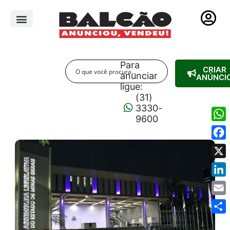
PUBLICIDADE LEGAL
Para
CRIAR
anunciar
ANÚNCI
ligue:
(31)
3330-
9600
Wha
Fac
X
Link
Emai
Shar