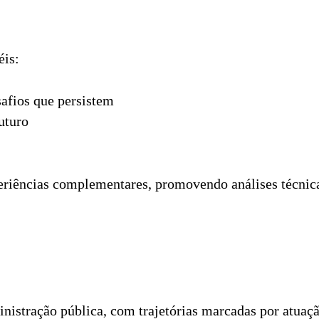
éis:
safios que persistem
uturo
eriências complementares, promovendo análises técnicas
istração pública, com trajetórias marcadas por atuação