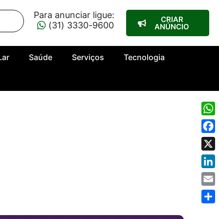
Para anunciar ligue:
CRIAR
(31) 3330-9600
ANÚNCIO
Lar
Saúde
Serviços
Tecnologia
Wha
Fac
X
Link
Emai
Shar