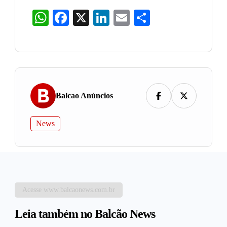
WhatsApp
Facebook
X
LinkedIn
Email
Share
Balcao Anúncios
News
Acesse www.balcaonews.com.br
Leia também no Balcão News