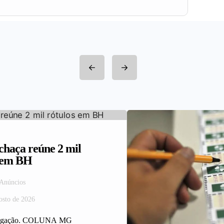
haça reúne 2 mil
s em BH
 Anúncios
osto de 2026
ulgação. COLUNA MG