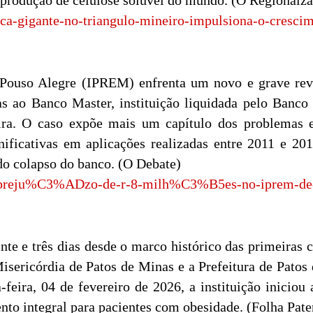
produção de celulose solúvel do mundo. (O Regionalzã
rica-gigante-no-triangulo-mineiro-impulsiona-o-cresc
 Pouso Alegre (IPREM) enfrenta um novo e grave revé
s ao Banco Master, instituição liquidada pelo Banco 
eira. O caso expõe mais um capítulo dos problemas 
ignificativas em aplicações realizadas entre 2011 e 20
do colapso do banco. (O Debate)
t/preju%C3%ADzo-de-r-8-milh%C3%B5es-no-iprem-de-p
nte e três dias desde o marco histórico das primeiras 
isericórdia de Patos de Minas e a Prefeitura de Pat
eira, 04 de fevereiro de 2026, a instituição iniciou 
ento integral para pacientes com obesidade. (Folha Pate