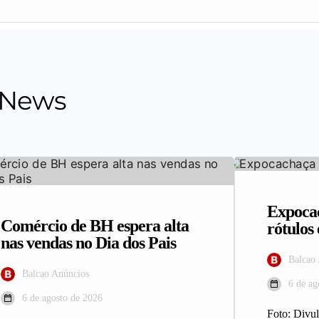
 News
Expocac
Comércio de BH espera alta
rótulo
nas vendas no Dia dos Pais
Balcao
Balcao Anúncios
6 de ag
6 de agosto de 2026
Foto: Div