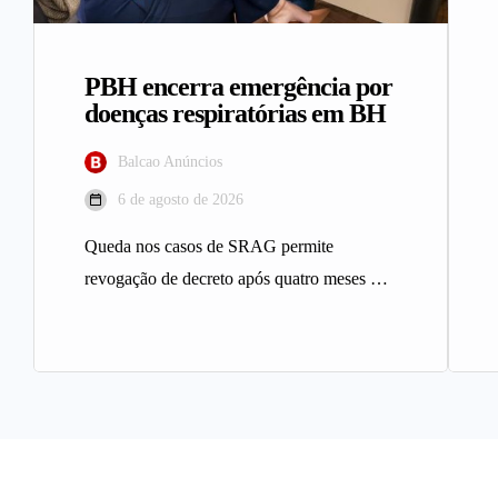
PBH encerra emergência por
doenças respiratórias em BH
Balcao Anúncios
6 de agosto de 2026
Queda nos casos de SRAG permite
revogação de decreto após quatro meses A
Prefeitura de Belo Horizonte revogou…