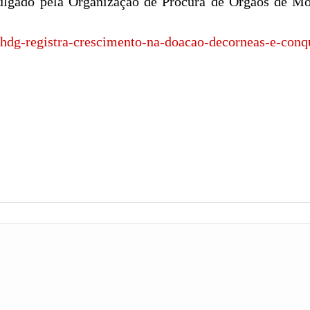
lgado pela Organização de Procura de Órgãos de Mon
s/hdg-registra-crescimento-na-doacao-decorneas-e-conq