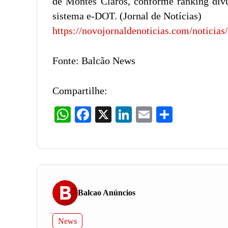
de Montes Claros, conforme ranking divu
sistema e-DOT. (Jornal de Notícias)
https://novojornaldenoticias.com/noticia
Fonte: Balcão News
Compartilhe:
WhatsApp
Facebook
X
LinkedIn
Email
Share
Balcao Anúncios
News