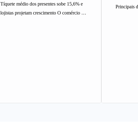
Tíquete médio dos presentes sobe 15,6% e
Principais d
lojistas projetam crescimento O comércio de
integrantes
Belo Horizonte deve registrar maior…
Expocacha