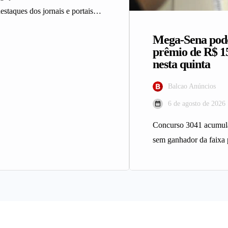
estaques dos jornais e portais
 da Rede Sindijori MG.
Mega-Sena pod
ça reúne 2…
prêmio de R$ 1
nesta quinta
Balcao Anúncios
6 de agosto de 2026
Concurso 3041 acumula
sem ganhador da faixa 
Sena sorteia nesta quin