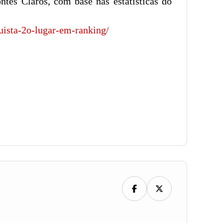
tes Claros, com base nas estatísticas do
uista-2o-lugar-em-ranking/