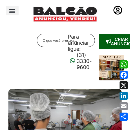
PUBLICIDADE LEGAL
Para
CRIAR
anunciar
ANÚNCI
ligue:
(31)
3330-
9600
Wha
Fac
X
Link
Emai
Shar