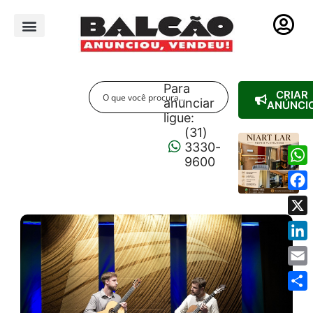
PUBLICIDADE LEGAL
Para
CRIAR
anunciar
ANÚNCI
ligue:
(31)
3330-
9600
Wha
Fac
X
Link
Emai
Shar