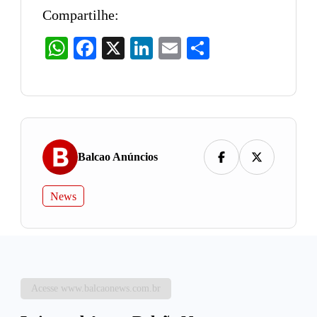
Compartilhe:
WhatsApp
Facebook
X
LinkedIn
Email
Share
Balcao Anúncios
News
Acesse www.balcaonews.com.br