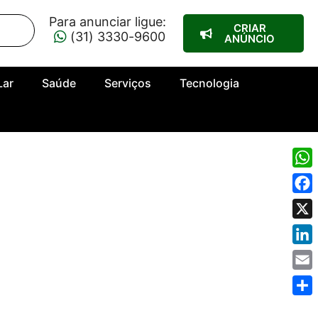
Para anunciar ligue:
CRIAR
(31) 3330-9600
ANÚNCIO
Lar
Saúde
Serviços
Tecnologia
Wha
Fac
X
Link
Emai
Shar