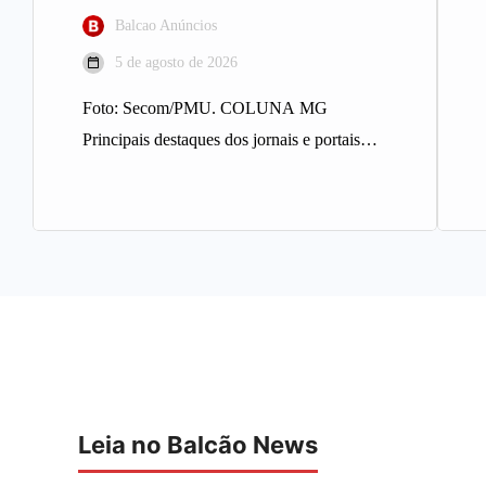
Balcao Anúncios
5 de agosto de 2026
Foto: Secom/PMU. COLUNA MG
Principais destaques dos jornais e portais
integrantes da Rede Sindijori MG. Nova
Estação de…
Leia no Balcão News