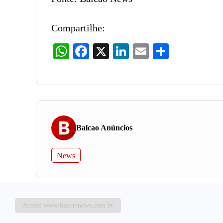
Compartilhe:
WhatsApp
Facebook
X
LinkedIn
Email
Share
Balcao Anúncios
News
Acesse www.balcaonews.com.br