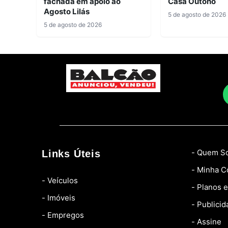
fachada em apoio ao
Casa Outono
Agosto Lilás
5 de agosto de 2026
5 de agosto de 2026
- Quem S
Links Úteis
- Minha C
- Veículos
- Planos 
- Imóveis
- Publicid
- Empregos
- Assine