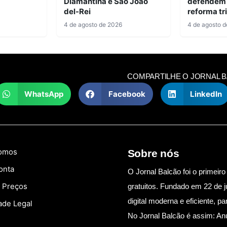
Diamantina e São João
defendem i
del-Rei
reforma tr
4 de agosto de 2026
4 de agosto 
COMPARTILHE O JORNAL 
WhatsApp
Facebook
LinkedIn
omos
Sobre nós
onta
O Jornal Balcão foi o primeiro 
e Preços
gratuitos. Fundado em 22 de j
digital moderna e eficiente, 
ade Legal
No Jornal Balcão é assim: An