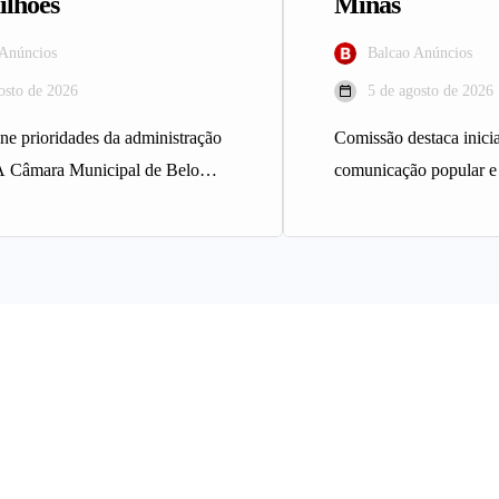
ilhões
Minas
 Anúncios
Balcao Anúncios
osto de 2026
5 de agosto de 2026
ine prioridades da administração
Comissão destaca inicia
A Câmara Municipal de Belo
comunicação popular e
provou, em turno único, o
A Comissão de Direit
Assembleia Legislativ