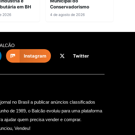
ndústria e
Municipal do
ibutária em BH
Conservadorismo
de 2026
4 de agosto de 2026
BALCÃO
Instagram
Twitter
jornal no Brasil a publicar anúncios classificados
unho de 1989, o Balcão evoluiu para uma plataforma
para ajudar quem precisa vender e comprar.
unciou, Vendeu!