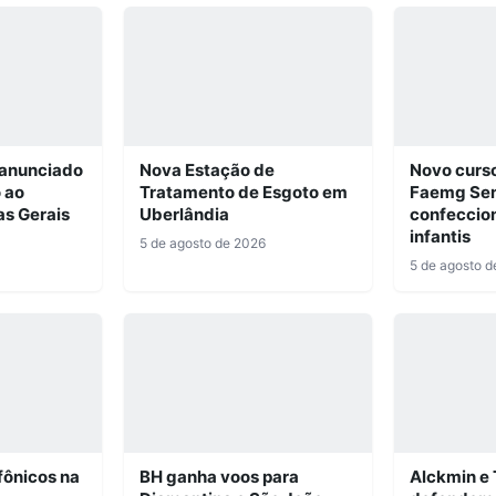
 anunciado
Nova Estação de
Novo curs
 ao
Tratamento de Esgoto em
Faemg Sen
as Gerais
Uberlândia
confeccio
infantis
5 de agosto de 2026
5 de agosto d
fônicos na
BH ganha voos para
Alckmin e 