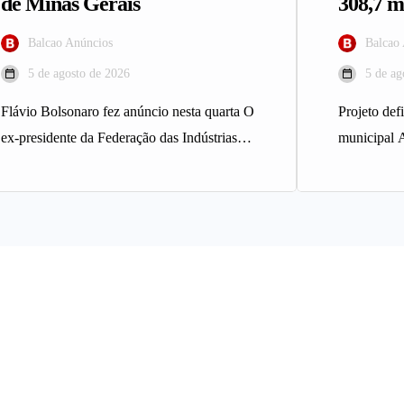
de Minas Gerais
308,7 m
Balcao Anúncios
Balcao
5 de agosto de 2026
5 de ag
Flávio Bolsonaro fez anúncio nesta quarta O
Projeto def
ex-presidente da Federação das Indústrias
municipal 
do Estado de Minas Gerais (Fiemg),…
Horizonte a
Projeto…