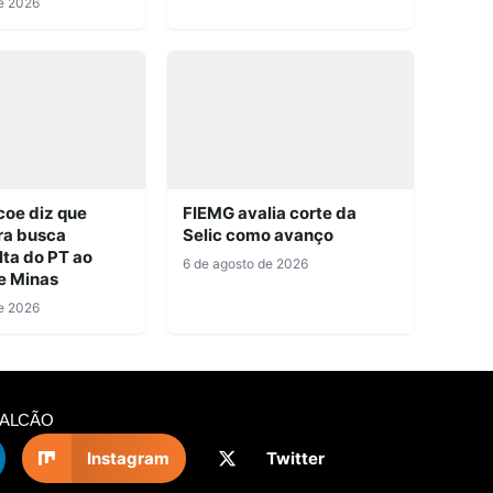
e 2026
coe diz que
FIEMG avalia corte da
ra busca
Selic como avanço
lta do PT ao
6 de agosto de 2026
e Minas
e 2026
BALCÃO
Instagram
Twitter