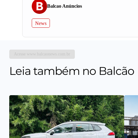
Balcao Anúncios
News
Acesse www.balcaonews.com.br
Leia também no Balcão