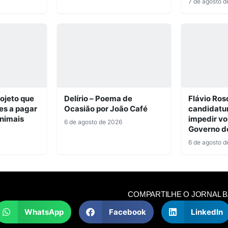
7 de agosto d
ojeto que
Delírio – Poema de
Flávio Ros
es a pagar
Ocasião por João Café
candidatu
nimais
impedir vo
6 de agosto de 2026
Governo d
6 de agosto d
COMPARTILHE O JORNAL 
WhatsApp
Facebook
LinkedIn