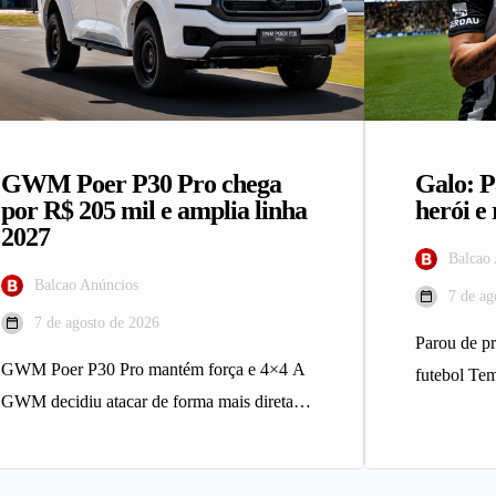
GWM Poer P30 Pro chega
Galo: P
por R$ 205 mil e amplia linha
herói e 
2027
Balcao
Balcao Anúncios
7 de ag
7 de agosto de 2026
Parou de pr
GWM Poer P30 Pro mantém força e 4×4 A
futebol Te
GWM decidiu atacar de forma mais direta o
de futebo
mercado…