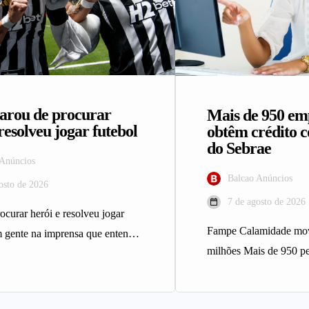
arou de procurar
Mais de 950 e
resolveu jogar futebol
obtêm crédito 
do Sebrae
 Anúncios
Balcao Anúncios
osto de 2026
7 de agosto de 2026
ocurar herói e resolveu jogar
Fampe Calamidade mo
m gente na imprensa que entende
milhões Mais de 950 p
l do mesmo…
Minas Gerais afetados 
climáticos…