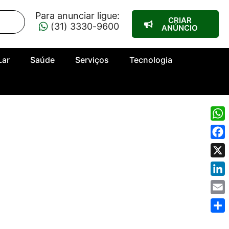
Para anunciar ligue:
CRIAR
(31) 3330-9600
ANÚNCIO
Lar
Saúde
Serviços
Tecnologia
Wha
Fac
X
Link
Emai
Shar