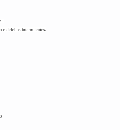
no.
 e defeitos intermitentes.
0