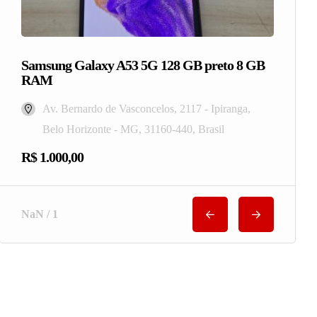
Samsung Galaxy A53 5G 128 GB preto 8 GB
RAM
Av. Bernardo de Vasconcelos, 2117 - Ipiranga,
Belo Horizonte - MG, 31160-440, Brasil
R$ 1.000,00
NaN / 1