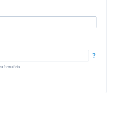
m
?
u formulário.