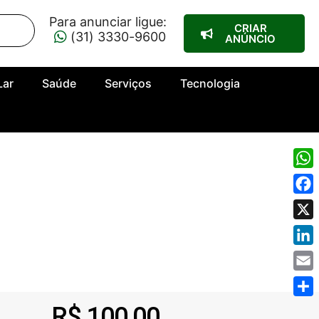
Para anunciar ligue:
CRIAR
(31) 3330-9600
ANÚNCIO
Lar
Saúde
Serviços
Tecnologia
Wha
Fac
X
Link
Emai
Shar
R$ 100,00