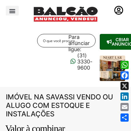
PUBLICIDADE LEGAL
Para
CRIAR
anunciar
ANÚNCI
ligue:
(31)
3330-
9600
Wha
Fac
X
IMÓVEL NA SAVASSI VENDO OU
ALUGO COM ESTOQUE E
Link
INSTALAÇÕES
Emai
Shar
Valor à combinar