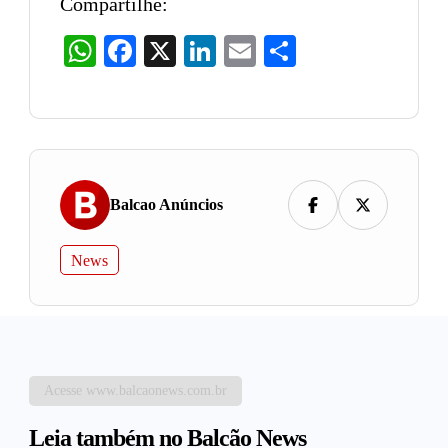
Compartilhe:
WhatsApp
Facebook
X
LinkedIn
Email
Share
Balcao Anúncios
News
Acesse www.balcaonews.com.br
Leia também no Balcão News