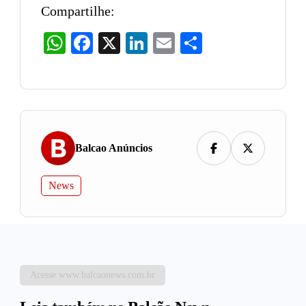
Compartilhe:
WhatsApp
Facebook
X
LinkedIn
Email
Share
Balcao Anúncios
News
Acesse www.balcaonews.com.br