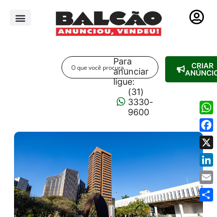
PUBLICIDADE LEGAL
Para
CRIAR
anunciar
ANÚNCI
ligue:
(31)
3330-
9600
Wha
Fac
X
Link
Emai
Shar