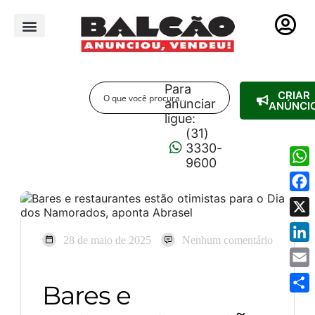
PUBLICIDADE LEGAL
Para
CRIAR
anunciar
ANÚNCI
ligue:
(31)
3330-
9600
Wha
Fac
X
28 de maio de 2025
Nenhum comentário
Link
Emai
Bares e
Shar