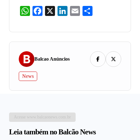
WhatsApp
Facebook
X
LinkedIn
Email
Share
Balcao Anúncios
News
Acesse www.balcaonews.com.br
Leia também no Balcão News