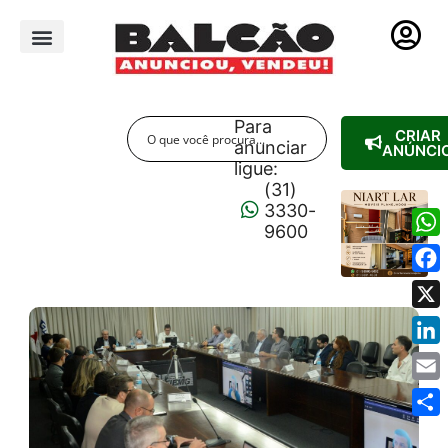
PUBLICIDADE LEGAL
Para
CRIAR
anunciar
ANÚNCI
ligue:
(31)
3330-
9600
Wha
Fac
X
Link
Emai
Shar