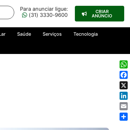
Para anunciar ligue:
CRIAR
(31) 3330-9600
ANÚNCIO
Lar
Saúde
Serviços
Tecnologia
Wha
Fac
X
Link
Emai
Shar