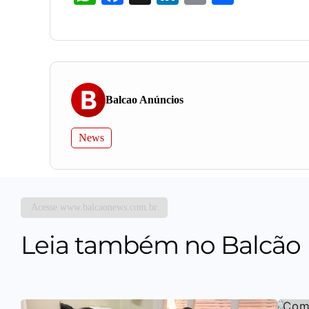
Balcao Anúncios
News
Acesse www.balcaonews.com.br
Leia também no Balcão