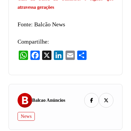
atravessa gerações
Fonte: Balcão News
Compartilhe:
WhatsApp
Facebook
X
LinkedIn
Email
Share
Balcao Anúncios
News