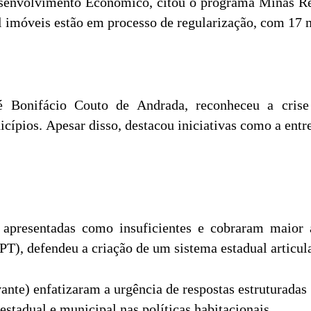
esenvolvimento Econômico, citou o programa Minas Re
 imóveis estão em processo de regularização, com 17 mi
é Bonifácio Couto de Andrada, reconheceu a crise 
cípios. Apesar disso, destacou iniciativas como a entr
apresentadas como insuficientes e cobraram maior a
T), defendeu a criação de um sistema estadual articula
nte) enfatizaram a urgência de respostas estruturadas 
estadual e municipal nas políticas habitacionais.