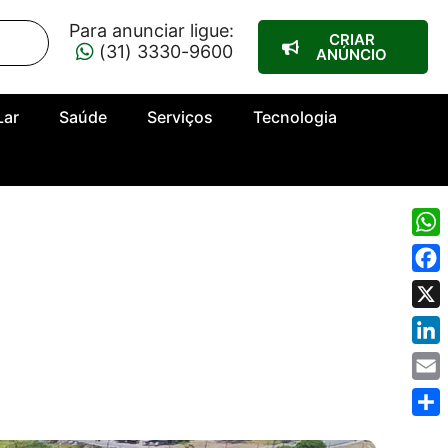
Para anunciar ligue:
CRIAR
(31) 3330-9600
ANÚNCIO
Lar
Saúde
Serviços
Tecnologia
Wha
Fac
X
Link
Emai
Shar