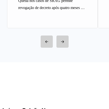
Queda nos casos de SRAG permite
revogação de decreto após quatro meses A
Prefeitura de Belo Horizonte revogou…