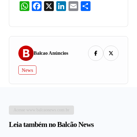
WhatsApp
Facebook
X
LinkedIn
Email
Share
Balcao Anúncios
News
Acesse www.balcaonews.com.br
Leia também no Balcão News