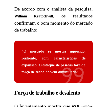
De acordo com o analista da pesquisa,
, os resultados
William Kratochwill
confirmam o bom momento do mercado
de trabalho:
“O mercado se mostra aquecido,
resiliente, com características de
expansão. O estoque de pessoas fora da
força de trabalho vem diminuindo”
.
Força de trabalho e desalento
O levantamento mostra que
65,6 milhões