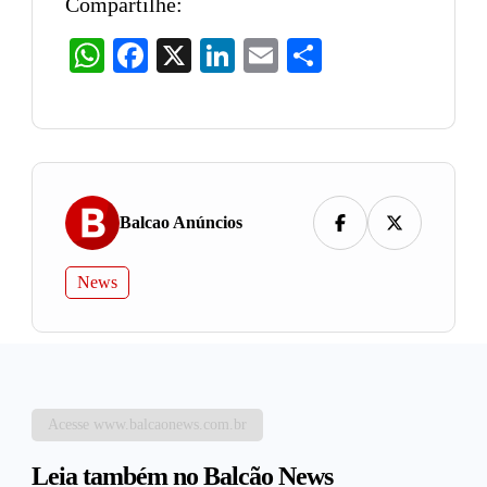
Compartilhe:
WhatsApp
Facebook
X
LinkedIn
Email
Share
Balcao Anúncios
News
Acesse www.balcaonews.com.br
Leia também no Balcão News