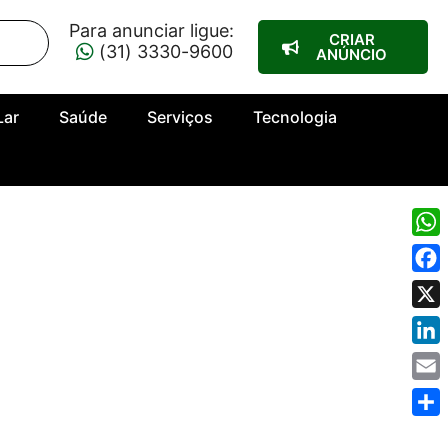
Para anunciar ligue:
CRIAR
(31) 3330-9600
ANÚNCIO
Lar
Saúde
Serviços
Tecnologia
Wha
Fac
X
Link
Emai
Shar