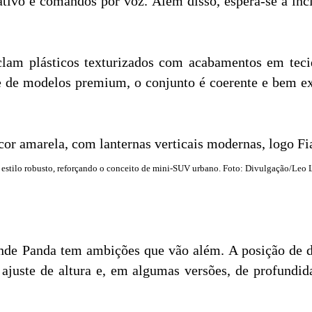
ativo e comandos por voz. Além disso, espera-se a inc
clam plásticos texturizados com acabamentos em teci
e de modelos premium, o conjunto é coerente e bem ex
 estilo robusto, reforçando o conceito de mini-SUV urbano. Foto: Divulgação/Leo L
nde Panda tem ambições que vão além. A posição de dir
 ajuste de altura e, em algumas versões, de profund