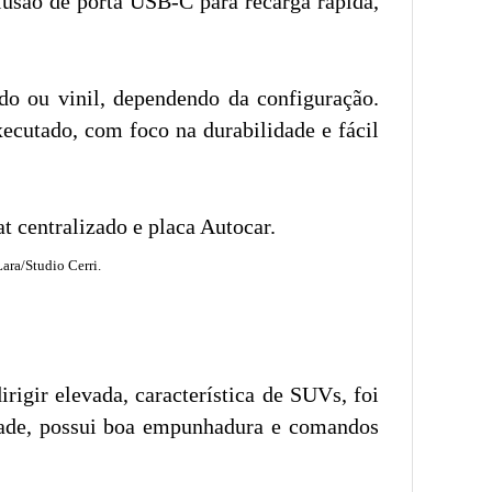
lusão de porta USB-C para recarga rápida,
do ou vinil, dependendo da configuração.
ecutado, com foco na durabilidade e fácil
ara/Studio Cerri.
igir elevada, característica de SUVs, foi
idade, possui boa empunhadura e comandos