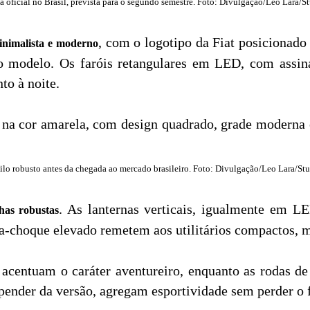
a oficial no Brasil, prevista para o segundo semestre. Foto: Divulgação/Leo Lara/St
, com o logotipo da Fiat posicionado
inimalista e moderno
ao modelo. Os faróis retangulares em LED, com assin
to à noite.
ilo robusto antes da chegada ao mercado brasileiro. Foto: Divulgação/Leo Lara/Stu
. As lanternas verticais, igualmente em L
has robustas
 para-choque elevado remetem aos utilitários compactos
 acentuam o caráter aventureiro, enquanto as rodas d
pender da versão, agregam esportividade sem perder o f