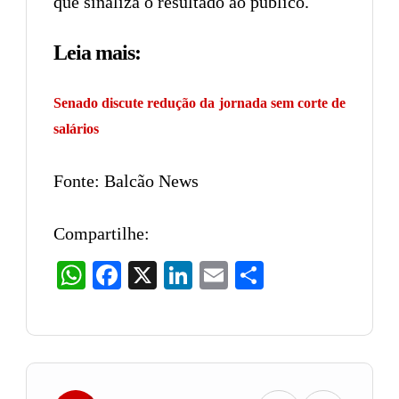
que sinaliza o resultado ao público.
Leia mais:
Senado discute redução da jornada sem corte de
salários
Fonte: Balcão News
Compartilhe:
WhatsApp
Facebook
X
LinkedIn
Email
Share