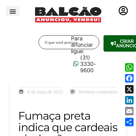
PUBLICIDADE LEGAL
Para
CRIAR
anunciar
ANÚNCI
ligue:
(31)
3330-
9600
Wha
Fac
8 de maio de 2025
Nenhum comentário
X
Link
Fumaça preta
Emai
indica que cardeais
Shar