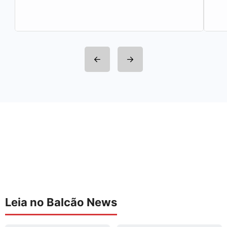
integrantes da Rede Sindijori MG. Nova
Estação de…
Leia no Balcão News