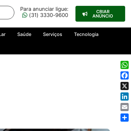
Para anunciar ligue:
CRIAR
(31) 3330-9600
ANÚNCIO
Lar
Saúde
Serviços
Tecnologia
Wha
Fac
X
Link
Emai
Shar