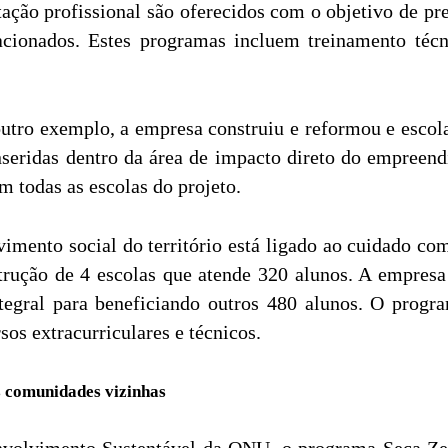
ação profissional são oferecidos com o objetivo de pr
cionados. Estes programas incluem treinamento técni
ro exemplo, a empresa construiu e reformou e escola
nseridas dentro da área de impacto direto do empree
em todas as escolas do projeto.
mento social do território está ligado ao cuidado com
trução de 4 escolas que atende 320 alunos. A empres
tegral para beneficiando outros 480 alunos. O progr
sos extracurriculares e técnicos.
 comunidades vizinhas
olvimento Sustentável da ONU, o programa Seca Zero,