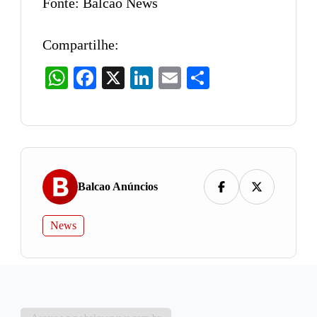
Fonte: Balcão News
Compartilhe:
WhatsApp
Facebook
X
LinkedIn
Email
Share
Balcao Anúncios
News