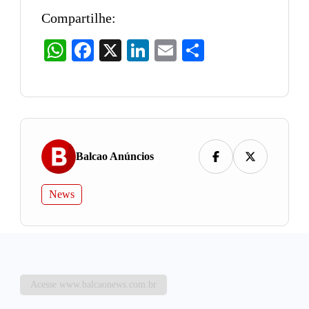
Compartilhe:
WhatsApp
Facebook
X
LinkedIn
Email
Share
Balcao Anúncios
News
Acesse www.balcaonews.com.br