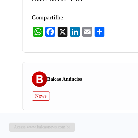
Compartilhe:
WhatsApp
Facebook
X
LinkedIn
Email
Share
Balcao Anúncios
News
Acesse www.balcaonews.com.br