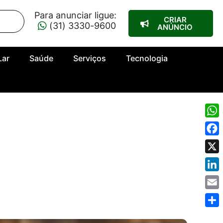
Para anunciar ligue:
CRIAR
(31) 3330-9600
ANÚNCIO
Lar
Saúde
Serviços
Tecnologia
Wha
Fac
X
Link
Emai
Shar