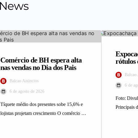
 News
Expocac
Comércio de BH espera alta
rótulo
nas vendas no Dia dos Pais
Balcao
Balcao Anúncios
6 de ag
6 de agosto de 2026
Foto: Div
Tíquete médio dos presentes sobe 15,6% e
Principais d
lojistas projetam crescimento O comércio de
integrantes
Belo Horizonte deve registrar maior…
Expocacha