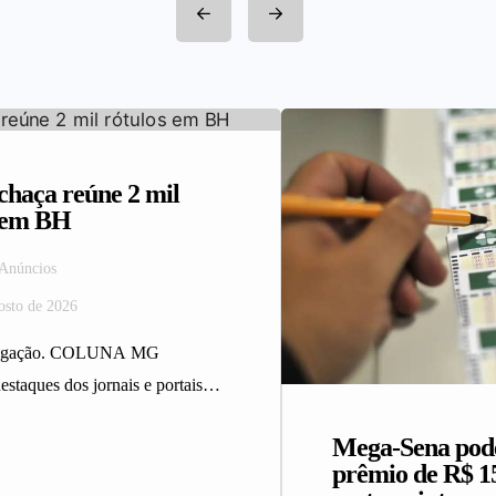
haça reúne 2 mil
s em BH
 Anúncios
osto de 2026
ulgação. COLUNA MG
estaques dos jornais e portais
 da Rede Sindijori MG.
Mega-Sena pod
ça reúne 2…
prêmio de R$ 1