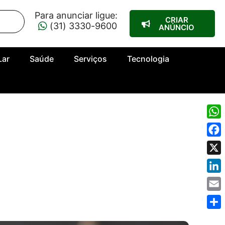
Para anunciar ligue:
CRIAR
(31) 3330-9600
ANÚNCIO
Lar
Saúde
Serviços
Tecnologia
Wha
Fac
X
Link
Emai
Shar