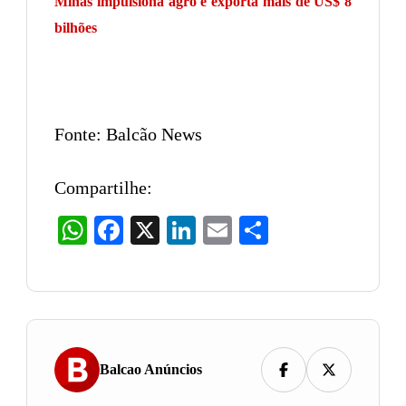
Minas impulsiona agro e exporta mais de US$ 8
bilhões
Fonte: Balcão News
Compartilhe:
WhatsApp
Facebook
X
LinkedIn
Email
Share
Balcao Anúncios