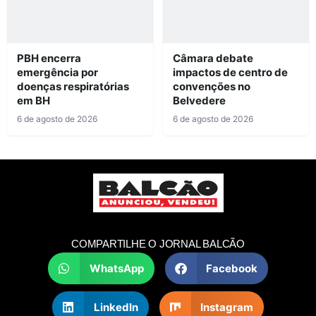
PBH encerra
Câmara debate
emergência por
impactos de centro de
doenças respiratórias
convenções no
em BH
Belvedere
6 de agosto de 2026
6 de agosto de 2026
COMPARTILHE O JORNAL BALCÃO
WhatsApp
Facebook
LinkedIn
Instagram