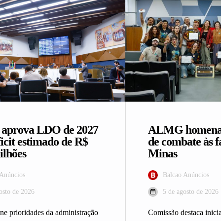
prova LDO de 2027
ALMG homenage
icit estimado de R$
de combate às 
ilhões
Minas
 Anúncios
Balcao Anúncios
osto de 2026
5 de agosto de 2026
ine prioridades da administração
Comissão destaca inicia