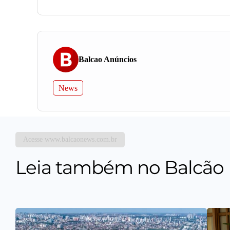
Balcao Anúncios
News
Acesse www.balcaonews.com.br
Leia também no Balcão