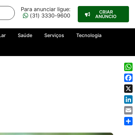
Para anunciar ligue:
CRIAR
(31) 3330-9600
ANÚNCIO
Lar
Saúde
Serviços
Tecnologia
Wha
Fac
X
Link
Emai
Shar