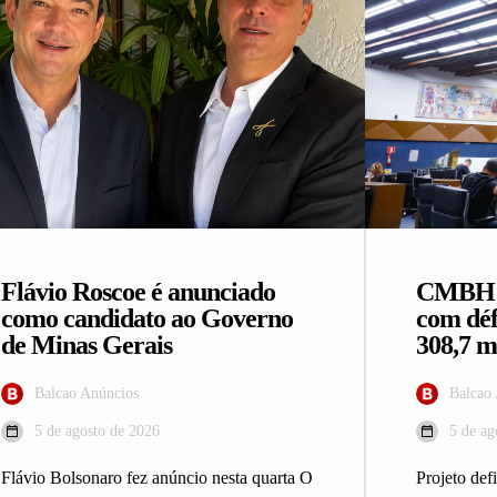
Flávio Roscoe é anunciado
CMBH a
como candidato ao Governo
com déf
de Minas Gerais
308,7 m
Balcao Anúncios
Balcao
5 de agosto de 2026
5 de ag
Flávio Bolsonaro fez anúncio nesta quarta O
Projeto def