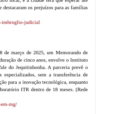
tro local, e a cidade terá que esperar até
e destacaram os prejuízos para as famílias
-imbroglio-judicial
a 18 de março de 2025, um Memorando de
uração de cinco anos, envolve o Instituto
ale do Jequitinhonha. A parceria prevê o
s especializados, sem a transferência de
ação para a inovação tecnológica, enquanto
laboratório ITR dentro de 18 meses. (Rede
s-em-mg/