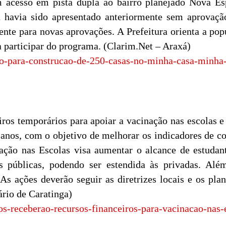
m acesso em pista dupla ao bairro planejado Nova Es
á havia sido apresentado anteriormente sem aprovaç
ente para novas aprovações. A Prefeitura orienta a pop
 participar do programa. (Clarim.Net – Araxá)
jeto-para-construcao-de-250-casas-no-minha-casa-minha
ros temporários para apoiar a vacinação nas escolas e
 anos, com o objetivo de melhorar os indicadores de co
nação nas Escolas visa aumentar o alcance de estuda
s públicas, podendo ser estendida às privadas. Além
s ações deverão seguir as diretrizes locais e os pla
ário de Caratinga)
os-receberao-recursos-financeiros-para-vacinacao-nas-