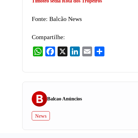
Timóteo sedia Rota dos Tropeiros
Fonte: Balcão News
Compartilhe:
WhatsApp
Facebook
X
LinkedIn
Email
Share
Balcao Anúncios
News