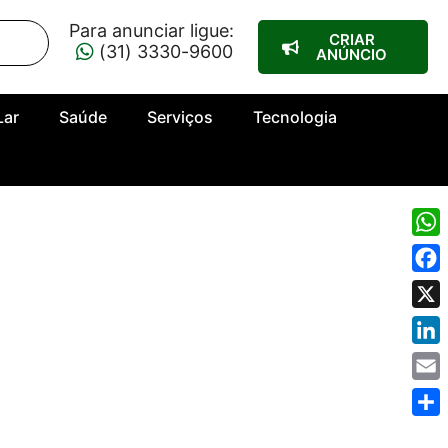
Para anunciar ligue:
CRIAR
(31) 3330-9600
ANÚNCIO
Lar
Saúde
Serviços
Tecnologia
Wha
Fac
X
Link
Emai
Shar