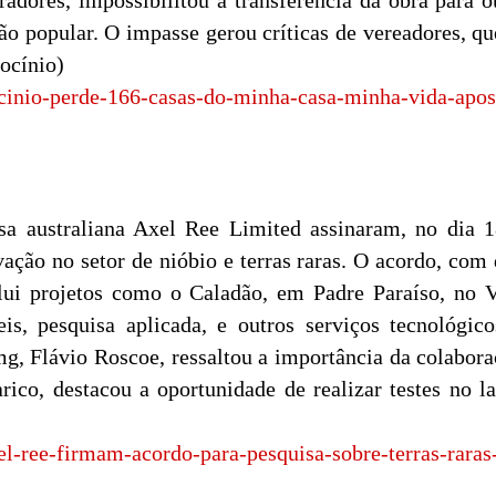
adores, impossibilitou a transferência da obra para ou
o popular. O impasse gerou críticas de vereadores, qu
ocínio)
ocinio-perde-166-casas-do-minha-casa-minha-vida-apos
sa australiana Axel Ree Limited assinaram, no di
ção no setor de nióbio e terras raras. O acordo, com d
ui projetos como o Caladão, em Padre Paraíso, no V
is, pesquisa aplicada, e outros serviços tecnológico
mg, Flávio Roscoe, ressaltou a importância da colabor
ico, destacou a oportunidade de realizar testes no 
axel-ree-firmam-acordo-para-pesquisa-sobre-terras-rara