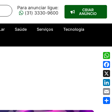
Para anunciar ligue:
CRIAR
(31) 3330-9600
ANÚNCIO
Lar
Saúde
Serviços
Tecnologia
Wha
Fac
X
Link
Emai
Shar