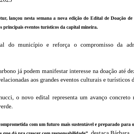
otur, lançou nesta semana a nova edição do Edital de Doação d
 principais eventos turísticos da capital mineira.
ental do município e reforça o compromisso da adm
rbono já podem manifestar interesse na doação até d
relacionadas aos grandes eventos culturais e turísticos 
cci, o novo edital representa um avanço concreto 
verde.
á comprometida com um futuro mais sustentável e preparado para 
, destaca Bárbara.
s que dá pra crescer com responsabilidade”