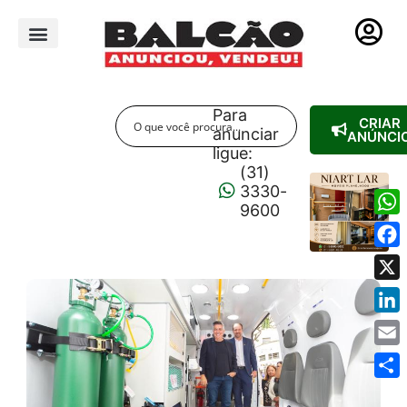
PUBLICIDADE LEGAL
Para
CRIAR
anunciar
ANÚNCI
ligue:
(31)
3330-
9600
Wha
Fac
X
Link
Emai
Shar