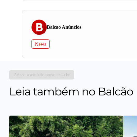
Balcao Anúncios
News
Acesse www.balcaonews.com.br
Leia também no Balcão