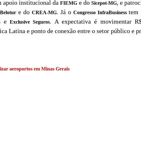
m apoio institucional da
e do
, e patro
FIEMG
Sicepot-MG
a
e do
. Já o
tem 
Belotur
CREA-MG
Congresso InfraBusiness
e
. A expectativa é movimentar R$
s
Exclusive Seguros
a Latina e ponto de conexão entre o setor público e p
lizar aeroportos em Minas Gerais