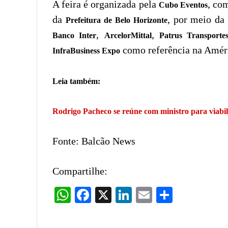
A feira é organizada pela
, co
Cubo Eventos
da
, por meio d
Prefeitura de Belo Horizonte
,
,
Banco Inter
ArcelorMittal
Patrus Transporte
como referência na Améric
InfraBusiness Expo
Leia também:
Rodrigo Pacheco se reúne com ministro para viabi
Fonte: Balcão News
Compartilhe:
WhatsApp
Facebook
X
LinkedIn
Email
Share