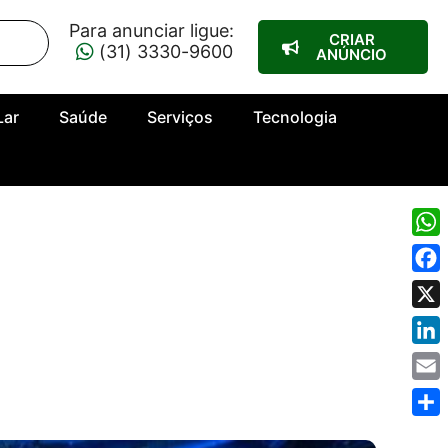
Para anunciar ligue:
CRIAR
(31) 3330-9600
ANÚNCIO
Lar
Saúde
Serviços
Tecnologia
Wha
Fac
X
Link
Emai
Shar