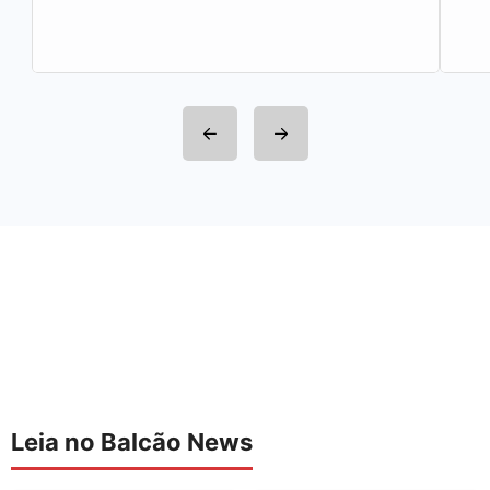
integrantes da Rede Sindijori MG. Nova
Estação de…
Leia no Balcão News