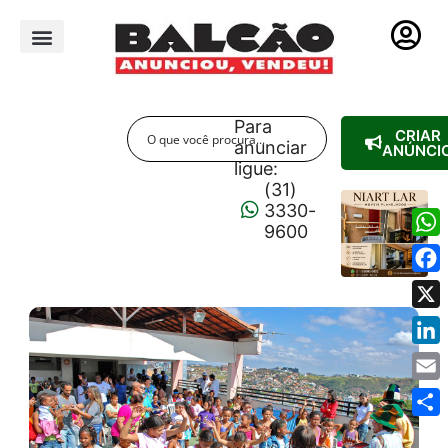
PUBLICIDADE LEGAL
Para
CRIAR
anunciar
ANÚNCI
ligue:
(31)
3330-
9600
Wha
Fac
X
Link
Emai
Shar