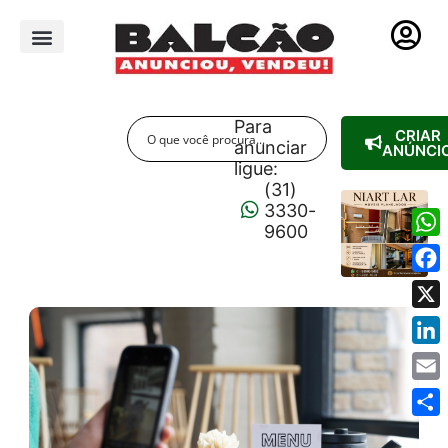
PUBLICIDADE LEGAL
Para
CRIAR
anunciar
ANÚNCI
ligue:
(31)
3330-
9600
Wha
Fac
X
Link
Emai
Shar