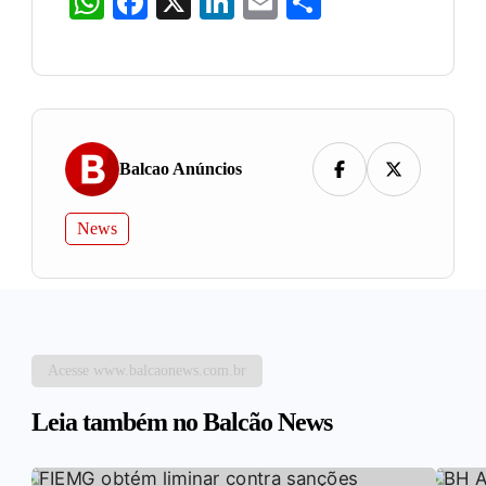
WhatsApp
Facebook
X
LinkedIn
Email
Share
Balcao Anúncios
News
Acesse www.balcaonews.com.br
Leia também no Balcão News