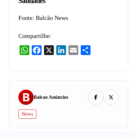
Saudades
Fonte: Balcão News
Compartilhe:
WhatsApp
Facebook
X
LinkedIn
Email
Share
Balcao Anúncios
News