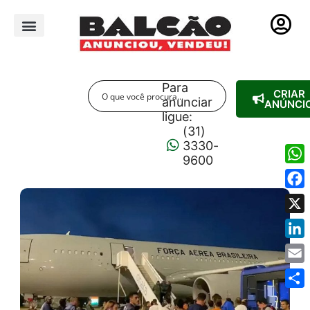
PUBLICIDADE LEGAL
Para
CRIAR
anunciar
ANÚNCI
ligue:
(31)
3330-
9600
Wha
Fac
X
Link
Emai
Shar