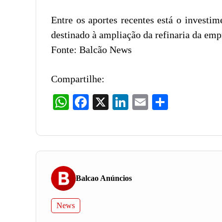
Entre os aportes recentes está o invest
destinado à ampliação da refinaria da em
Fonte: Balcão News
Compartilhe:
WhatsApp
Facebook
X
LinkedIn
Email
Share
Balcao Anúncios
News