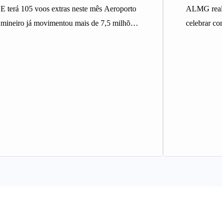
E terá 105 voos extras neste mês Aeroporto
ALMG reali
mineiro já movimentou mais de 7,5 milhões
celebrar co
de passageiros em…
em 1976 A 
Minas…