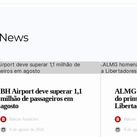
 News
BH Airport deve superar 1,1
ALMG h
milhão de passageiros em
do prim
agosto
Liberta
Balcao Anúncios
Balcao
8 de agosto de 2026
8 de ag