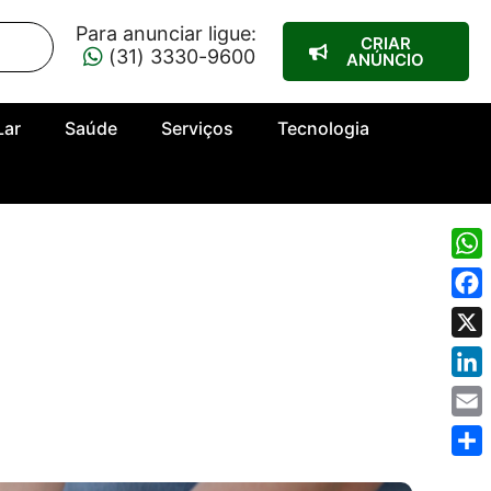
Para anunciar ligue:
CRIAR
(31) 3330-9600
ANÚNCIO
Lar
Saúde
Serviços
Tecnologia
Wha
Fac
X
Link
Emai
Shar