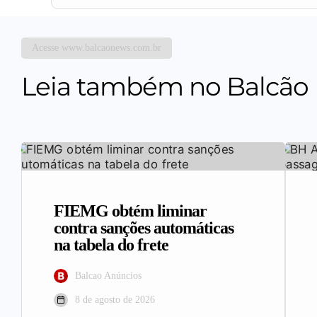
Acesse www.balcaonews.com.br
Leia também no Balcão
FIEMG obtém liminar
contra sanções automáticas
na tabela do frete
Balcao Anúncios
8 de agosto de 2026