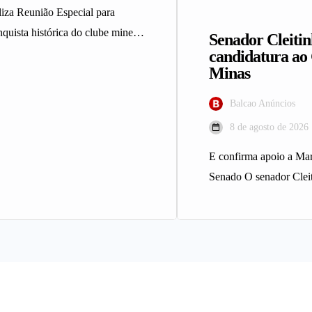
za Reunião Especial para
nquista histórica do clube mineiro
Senador Cleiti
Assembleia Legislativa de
candidatura ao
Minas
Balcao Anúncios
8 de agosto de 2026
E confirma apoio a Mar
Senado O senador Clei
(Republicanos) confir