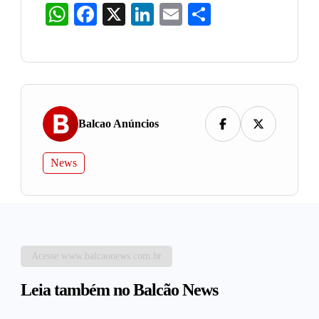
WhatsApp
Facebook
X
LinkedIn
Email
Share
Balcao Anúncios
News
Acesse www.balcaonews.com.br
Leia também no Balcão News