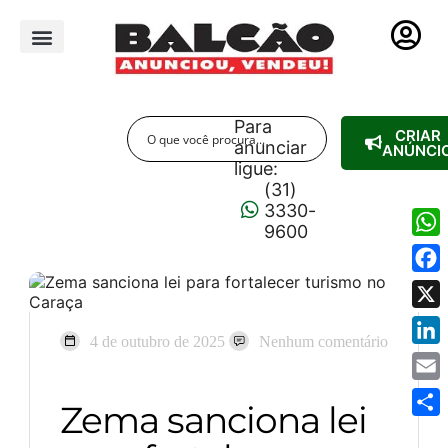
PUBLICIDADE LEGAL
Para
CRIAR
anunciar
ANÚNCI
ligue:
(31)
3330-
9600
Wha
Fac
X
4 de outubro de 2025
Nenhum comentário
Link
Emai
Zema sanciona lei
Shar