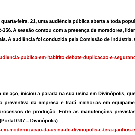
quarta-feira, 21, uma audiência pública aberta a toda popul
-356. A sessão contou com a presença de moradores, lide
ais. A audiência foi conduzida pela Comissão de Indústria,
o/audiencia-publica-em-itabirito-debate-duplicacao-e-seguran
 de aço, iniciou a parada na sua usina em Divinópolis, qu
o preventiva da empresa e trará melhorias em equipam
 processos de produção. Entre as manutenções prevista
Portal G37 – Divinópolis)
e-em-modernizacao-da-usina-de-divinopolis-e-tera-ganhos-e