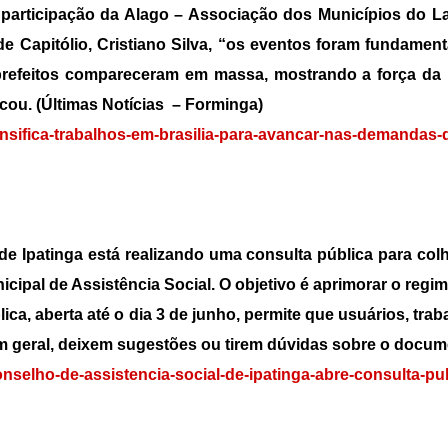
participação da Alago – Associação dos Municípios do L
e Capitólio, Cristiano Silva, “os eventos foram fundament
s prefeitos compareceram em massa, mostrando a força da
acou. (Últimas Notícias – Forminga)
intensifica-trabalhos-em-brasilia-para-avancar-nas-demandas
de Ipatinga está realizando uma consulta pública para col
cipal de Assistência Social. O objetivo é aprimorar o regi
ica, aberta até o dia 3 de junho, permite que usuários, tra
 geral, deixem sugestões ou tirem dúvidas sobre o documen
conselho-de-assistencia-social-de-ipatinga-abre-consulta-pu