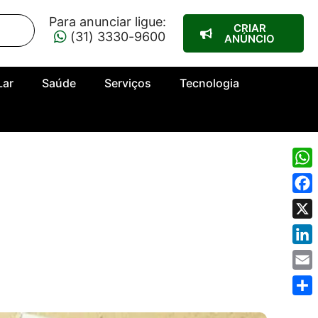
Para anunciar ligue:
CRIAR
(31) 3330-9600
ANÚNCIO
Lar
Saúde
Serviços
Tecnologia
Wha
Fac
X
Link
Emai
Shar