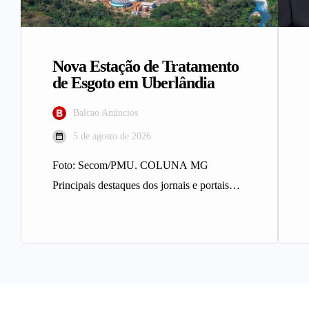
Nova Estação de Tratamento
de Esgoto em Uberlândia
Balcao Anúncios
5 de agosto de 2026
Foto: Secom/PMU. COLUNA MG
Principais destaques dos jornais e portais
integrantes da Rede Sindijori MG. Nova
Estação de…