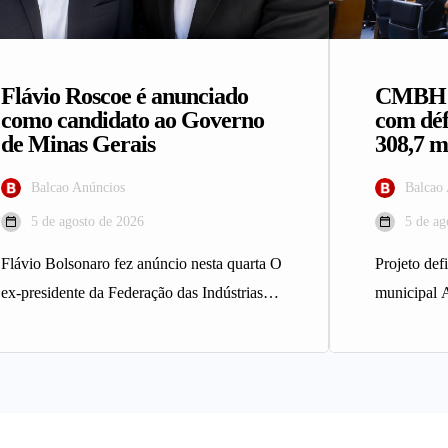
Flávio Roscoe é anunciado
CMBH a
como candidato ao Governo
com déf
de Minas Gerais
308,7 m
Balcao Anúncios
Balcao
5 de agosto de 2026
5 de ag
Flávio Bolsonaro fez anúncio nesta quarta O
Projeto def
ex-presidente da Federação das Indústrias
municipal 
do Estado de Minas Gerais (Fiemg),…
Horizonte a
Projeto…