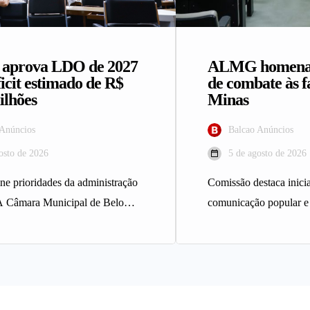
prova LDO de 2027
ALMG homenage
icit estimado de R$
de combate às 
ilhões
Minas
 Anúncios
Balcao Anúncios
osto de 2026
5 de agosto de 2026
ine prioridades da administração
Comissão destaca inicia
A Câmara Municipal de Belo
comunicação popular e
provou, em turno único, o
A Comissão de Direit
Assembleia Legislativ