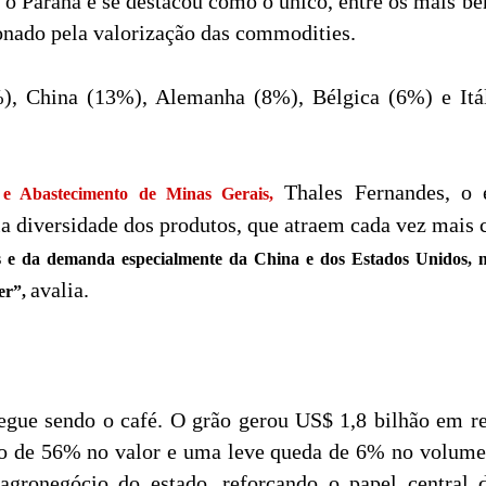
 o Paraná e se destacou como o único, entre os mais be
onado pela valorização das commodities.
), China (13%), Alemanha (8%), Bélgica (6%) e Itál
Thales Fernandes, o 
a e Abastecimento de Minas Gerais,
ela diversidade dos produtos, que atraem cada vez mais
s e da demanda especialmente da China e dos Estados Unidos, 
avalia.
er”,
egue sendo o café. O grão gerou US$ 1,8 bilhão em r
o de 56% no valor e uma leve queda de 6% no volume
 agronegócio do estado, reforçando o papel central