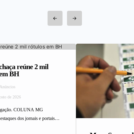
haça reúne 2 mil
s em BH
 Anúncios
osto de 2026
ulgação. COLUNA MG
estaques dos jornais e portais
 da Rede Sindijori MG.