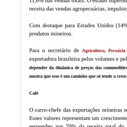
11,6% nas vendas totais. O estado superou
receita das vendas agropecuárias, impulsi
Com destaque para Estados Unidos (14%
produtos mineiros.
Para o secretário de
Agricultura, Pecuári
exportadora brasileira pelos volumes e p
depender da dinâmica de preços das commoditie
mostra que esse é um caminho que só tende a cresc
Café
O carro-chefe das exportações mineiras s
Esses valores representam um cresciment
respondeu por 70% da receita total do