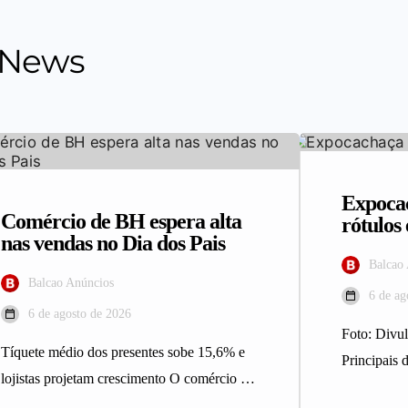
 News
Expocac
Comércio de BH espera alta
rótulo
nas vendas no Dia dos Pais
Balcao
Balcao Anúncios
6 de ag
6 de agosto de 2026
Foto: Div
Tíquete médio dos presentes sobe 15,6% e
Principais d
lojistas projetam crescimento O comércio de
integrantes
Belo Horizonte deve registrar maior…