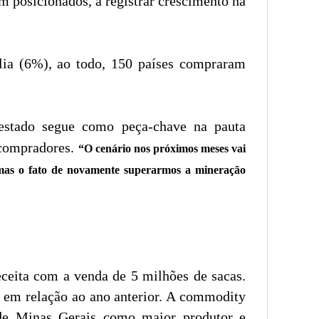
m posicionados, a registrar crescimento na
ia (6%), ao todo, 150 países compraram
estado segue como peça-chave na pauta
 compradores.
“O cenário nos próximos meses vai
mas o fato de novamente superarmos a mineração
eceita com a venda de 5 milhões de sacas.
 em relação ao ano anterior. A commodity
 de Minas Gerais como maior produtor e