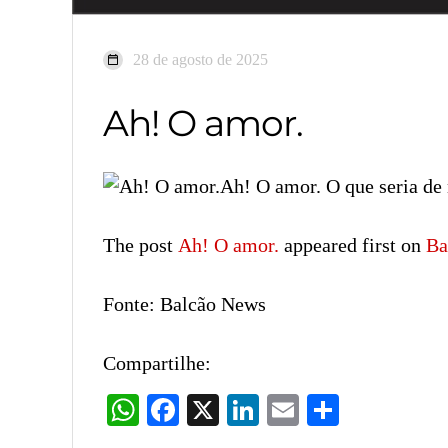
28 de agosto de 2025
Ah! O amor.
Ah! O amor. O que seria de
The post
Ah! O amor.
appeared first on
Ba
Fonte: Balcão News
Compartilhe:
WhatsApp
Facebook
X
LinkedIn
Email
Share