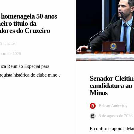
omenageia 50 anos
eiro título da
dores do Cruzeiro
 Anúncios
osto de 2026
za Reunião Especial para
nquista histórica do clube mineiro
Senador Cleiti
Assembleia Legislativa de
candidatura ao
Minas
Balcao Anúncios
8 de agosto de 2026
E confirma apoio a Mar