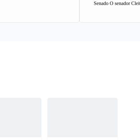
Senado O senador Clei
(Republicanos) confir