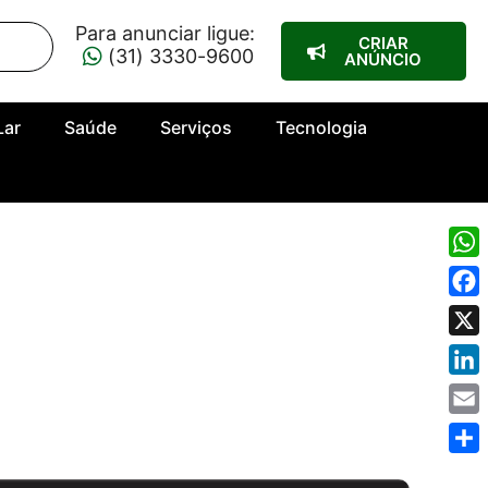
Para anunciar ligue:
CRIAR
(31) 3330-9600
ANÚNCIO
Lar
Saúde
Serviços
Tecnologia
Wha
Fac
X
Link
Emai
Shar