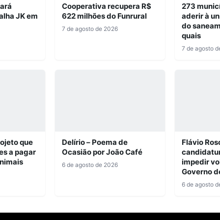
iará
Cooperativa recupera R$
273 munic
alha JK em
622 milhões do Funrural
aderir à u
do saneam
7 de agosto de 2026
quais
7 de agosto d
ojeto que
Delírio – Poema de
Flávio Ros
es a pagar
Ocasião por João Café
candidatu
nimais
impedir vo
6 de agosto de 2026
Governo d
6 de agosto d