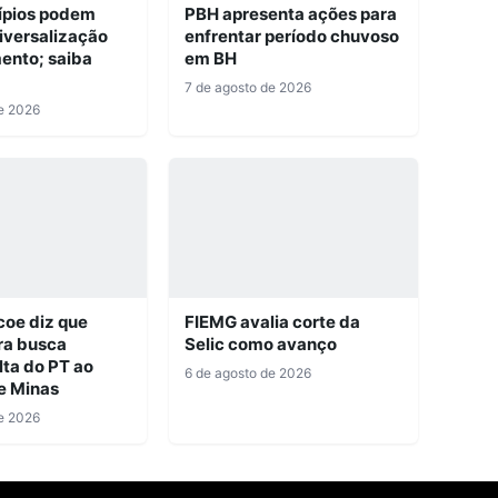
ípios podem
PBH apresenta ações para
niversalização
enfrentar período chuvoso
ento; saiba
em BH
7 de agosto de 2026
e 2026
coe diz que
FIEMG avalia corte da
ra busca
Selic como avanço
lta do PT ao
6 de agosto de 2026
e Minas
e 2026