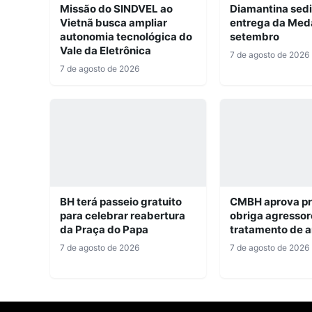
Missão do SINDVEL ao
Diamantina sed
Vietnã busca ampliar
entrega da Med
autonomia tecnológica do
setembro
Vale da Eletrônica
7 de agosto de 2026
7 de agosto de 2026
BH terá passeio gratuito
CMBH aprova pr
para celebrar reabertura
obriga agressor
da Praça do Papa
tratamento de a
7 de agosto de 2026
7 de agosto de 2026