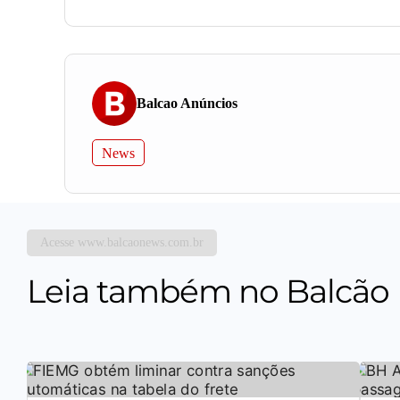
Balcao Anúncios
News
Acesse www.balcaonews.com.br
Leia também no Balcão