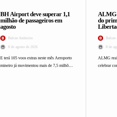
BH Airport deve superar 1,1
ALMG h
milhão de passageiros em
do prim
agosto
Liberta
Balcao Anúncios
Balcao
8 de agosto de 2026
8 de ag
E terá 105 voos extras neste mês Aeroporto
ALMG reali
mineiro já movimentou mais de 7,5 milhões
celebrar co
de passageiros em…
em 1976 A 
Minas…