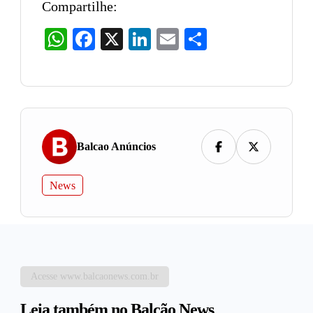
Compartilhe:
WhatsApp
Facebook
X
LinkedIn
Email
Share
Balcao Anúncios
News
Acesse www.balcaonews.com.br
Leia também no Balcão News