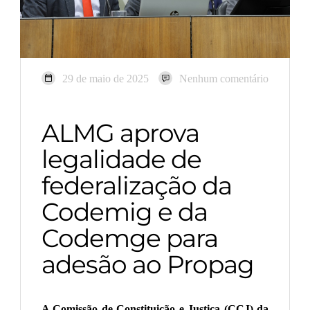
29 de maio de 2025
Nenhum comentário
ALMG aprova
legalidade de
federalização da
Codemig e da
Codemge para
adesão ao Propag
A Comissão de Constituição e Justiça (CCJ) da