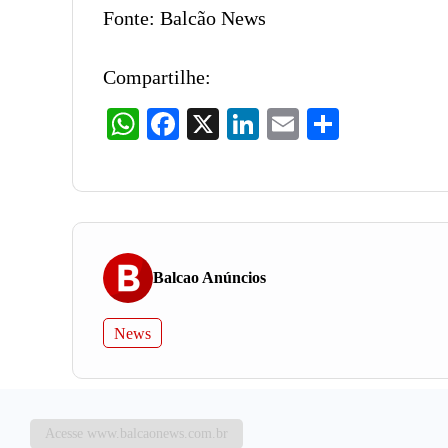
Fonte: Balcão News
Compartilhe:
WhatsApp
Facebook
X
LinkedIn
Email
Share
Balcao Anúncios
News
Acesse www.balcaonews.com.br