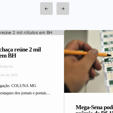
haça reúne 2 mil
s em BH
 Anúncios
osto de 2026
ulgação. COLUNA MG
estaques dos jornais e portais
 da Rede Sindijori MG.
Mega-Sena pod
ça reúne 2…