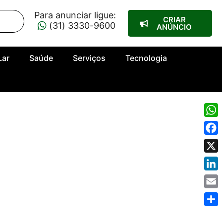
Para anunciar ligue:
CRIAR
(31) 3330-9600
ANÚNCIO
Lar
Saúde
Serviços
Tecnologia
Wha
Fac
X
Link
Emai
Shar