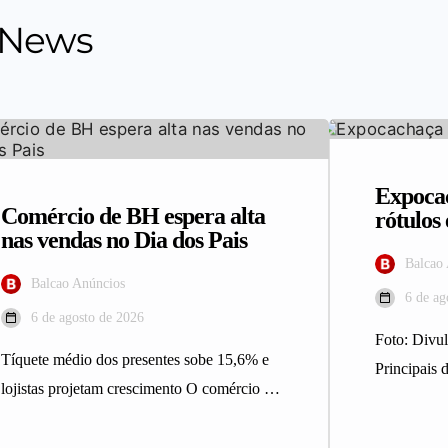
 News
Expocac
Comércio de BH espera alta
rótulo
nas vendas no Dia dos Pais
Balcao
Balcao Anúncios
6 de ag
6 de agosto de 2026
Foto: Div
Tíquete médio dos presentes sobe 15,6% e
Principais d
lojistas projetam crescimento O comércio de
integrantes
Belo Horizonte deve registrar maior…
Expocacha