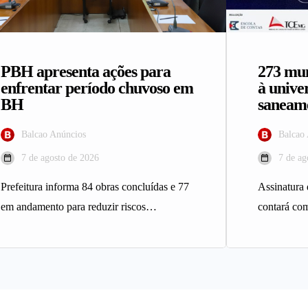
PBH apresenta ações para
273 mun
enfrentar período chuvoso em
à unive
BH
saneame
Balcao Anúncios
Balcao
7 de agosto de 2026
7 de ag
Prefeitura informa 84 obras concluídas e 77
Assinatura
em andamento para reduzir riscos
contará com
geológicos A Prefeitura de Belo
serviço de 
Horizonte…
municípios