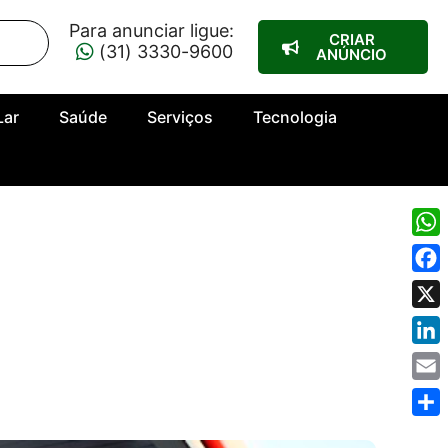
Para anunciar ligue:
CRIAR
(31) 3330-9600
ANÚNCIO
Lar
Saúde
Serviços
Tecnologia
Wha
Fac
X
Link
Emai
Shar