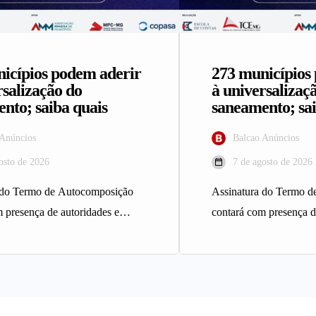
icípios podem aderir
273 municípios
rsalização do
à universalizaç
nto; saiba quais
saneamento; sai
 Anúncios
Balcao Anúncios
osto de 2026
7 de agosto de 2026
 do Termo de Autocomposição
Assinatura do Termo 
 presença de autoridades e
contará com presença d
atendimento técnico aos
serviço de atendimento
, no…
municípios, no…