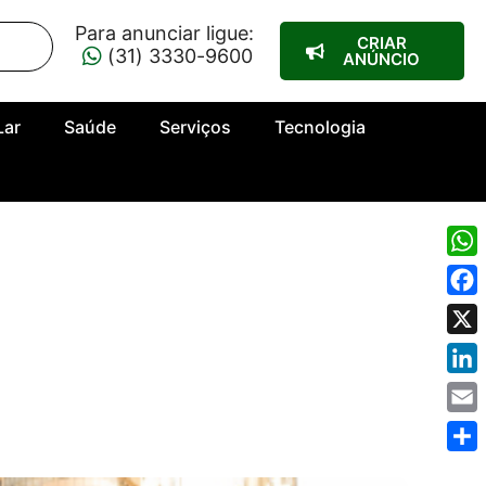
Para anunciar ligue:
CRIAR
(31) 3330-9600
ANÚNCIO
Lar
Saúde
Serviços
Tecnologia
Wha
Fac
X
Link
Emai
Shar