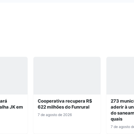
iará
Cooperativa recupera R$
273 munic
alha JK em
622 milhões do Funrural
aderir à u
do saneam
7 de agosto de 2026
quais
7 de agosto d