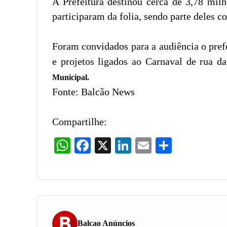
A Prefeitura destinou cerca de 3,78 mil
participaram da folia, sendo parte deles 
Foram convidados para a audiência o pref
e projetos ligados ao Carnaval de rua da
Municipal.
Fonte: Balcão News
Compartilhe:
WhatsApp
Facebook
X
LinkedIn
Email
Share
Balcao Anúncios