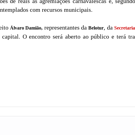
hões de reais às agremiações carnavalescas e, segund
contemplados com recursos municipais.
eito
representantes da
, da
Álvaro Damião,
Belotur
Secretari
 capital. O encontro será aberto ao público e terá t