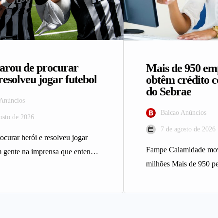
arou de procurar
Mais de 950 e
resolveu jogar futebol
obtêm crédito 
do Sebrae
 Anúncios
Balcao Anúncios
osto de 2026
7 de agosto de 2026
ocurar herói e resolveu jogar
Fampe Calamidade mo
m gente na imprensa que entende
milhões Mais de 950 p
l do mesmo…
Minas Gerais afetados 
climáticos…