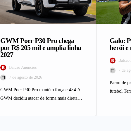
GWM Poer P30 Pro chega
Galo: P
por R$ 205 mil e amplia linha
herói e 
2027
Balcao
Balcao Anúncios
7 de ag
7 de agosto de 2026
Parou de pr
GWM Poer P30 Pro mantém força e 4×4 A
futebol Te
GWM decidiu atacar de forma mais direta o
de futebo
mercado…