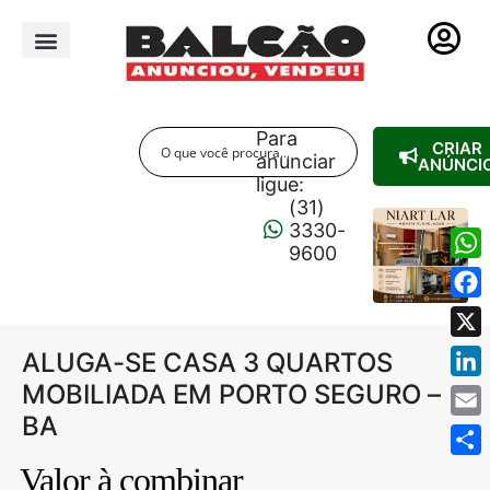
PUBLICIDADE LEGAL
Para
CRIAR
anunciar
ANÚNCI
ligue:
(31)
3330-
9600
Wha
Fac
X
ALUGA-SE CASA 3 QUARTOS
MOBILIADA EM PORTO SEGURO –
Link
BA
Emai
Shar
Valor à combinar